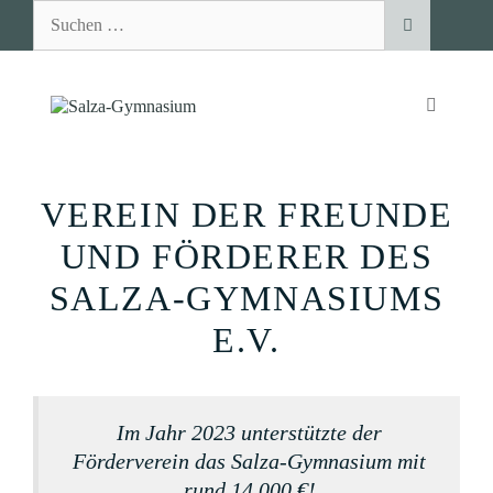
Zum
Suchen
Inhalt
nach:
springen
MENÜ
VEREIN DER FREUNDE
UND FÖRDERER DES
SALZA-GYMNASIUMS
E.V.
Im Jahr 2023 unterstützte der
Förderverein das Salza-Gymnasium mit
rund 14.000 €!