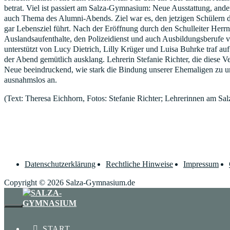
betrat. Viel ist passiert am Salza-Gymnasium: Neue Ausstattung, and
auch Thema des Alumni-Abends. Ziel war es, den jetzigen Schülern d
gar Lebensziel führt. Nach der Eröffnung durch den Schulleiter Herr
Auslandsaufenthalte, den Polizeidienst und auch Ausbildungsberufe 
unterstützt von Lucy Dietrich, Lilly Krüger und Luisa Buhrke traf a
der Abend gemütlich ausklang. Lehrerin Stefanie Richter, die diese Ver
Neue beeindruckend, wie stark die Bindung unserer Ehemaligen zu un
ausnahmslos an.
(Text: Theresa Eichhorn, Fotos: Stefanie Richter; Lehrerinnen am S
Datenschutzerklärung
Rechtliche Hinweise
Impressum
Copyright © 2026 Salza-Gymnasium.de
SCHLIESSEN
START