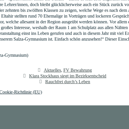
ere Lehrer/innen, doch bleibt glücklicherweise auch ein Stück zurück 
er zehnten bis zwölften Klassen zu zeigen, welche Wege es nach dem 
n Eltahir stellten rund 70 Ehemalige in Vorträgen und lockeren Gespr
vor, welche allesamt in der Region ausgeübt werden können. Vor allem
uf großes Interesse, weshalb der Raum 1 am Schulplatz aus allen Nähten
anstaltung einst ins Leben gerufen und auch in diesem Jahr mit viel Eng
serem Salza-Gymnasium ist. Einfach schön anzusehen!“ Dieser Einschä
alza-Gymnasium)
Kategorien
Aktuelles
,
FV Bewahrung
Klara Stockhaus siegt im Bezirksentscheid
Rauchfrei durch’s Leben
Cookie-Richtlinie (EU)