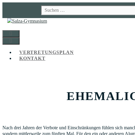
Zum
Suchen
Inhalt
nach:
springen
MENÜ
MENÜ
VERTRETUNGSPLAN
KONTAKT
EHEMALIG
Nach drei Jahren der Verbote und Einschränkungen fühlen sich manc
sondern mittlerweile zum fünften Mal. Für den ein oder anderen Alumn