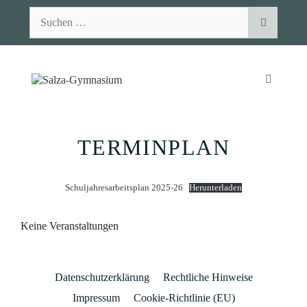
Zum
Suchen
Inhalt
nach:
springen
MENÜ
TERMINPLAN
Schuljahresarbeitsplan 2025-26
Herunterladen
Keine Veranstaltungen
Datenschutzerklärung
Rechtliche Hinweise
Impressum
Cookie-Richtlinie (EU)