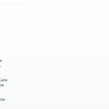
in
,
Kurse
 an
ache