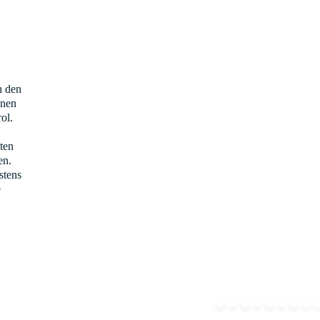
h den
nnen
ol.
ten
en.
stens
e