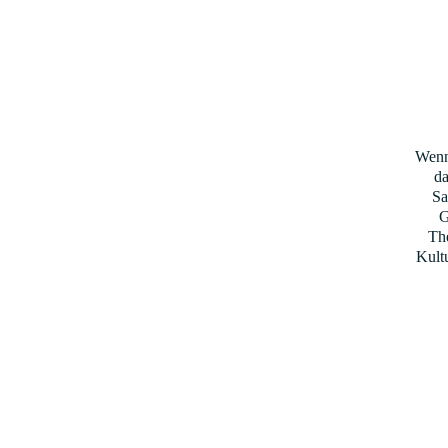
Wenn
da
Sa
G
Th
Kult