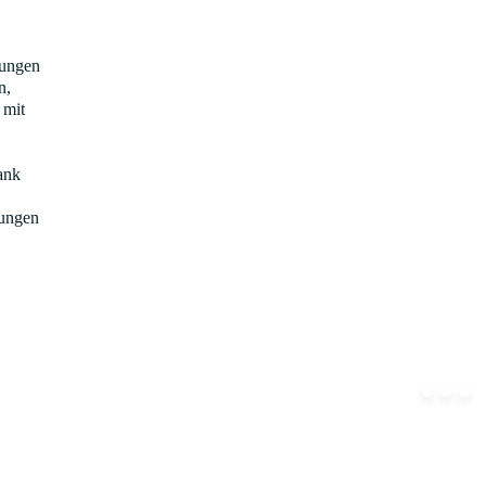
tungen
n,
 mit
ank
tungen