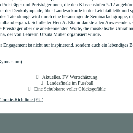
Preisträger und Preisträgerinnen, die den Klassenstufen 5-12 angehör
 der Denkolympiade, über Landesrekorde in der Leichtathletik und sp
te des Tatendrangs wird durch eine herausragende Seminarfachgruppe, 
hulband ergänzt. Schulleiter Herr A. Eltahir dankte allen Anwesenden,
 die Preisträger über die anerkennenden Worte, die musikalische Umra
ena, der von Lehrerin Ursula Müller organisiert wurde.
 Engagement ist nicht nur inspirierend, sondern auch ein lebendiges Be
a-Gymnasium)
Kategorien
Aktuelles
,
FV Wertschätzung
Landesfinale im Fussball
Eine Schubkarre voller Glücksgefühle
Cookie-Richtlinie (EU)