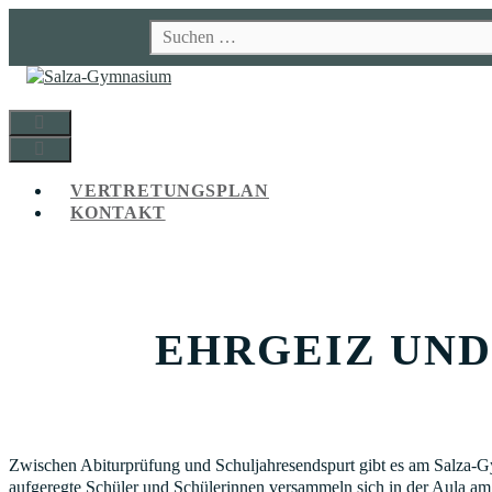
Zum
Suchen
Inhalt
nach:
springen
MENÜ
MENÜ
VERTRETUNGSPLAN
KONTAKT
EHRGEIZ UN
Zwischen Abiturprüfung und Schuljahresendspurt gibt es am Salza-G
aufgeregte Schüler und Schülerinnen versammeln sich in der Aula am 