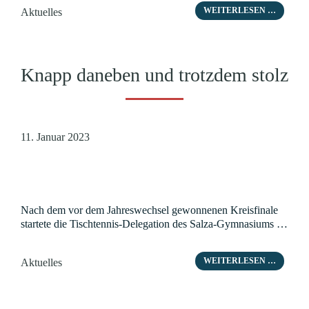
Kategorien
WEITERLESEN …
Aktuelles
Knapp daneben und trotzdem stolz
11. Januar 2023
Nach dem vor dem Jahreswechsel gewonnenen Kreisfinale
startete die Tischtennis-Delegation des Salza-Gymnasiums …
Kategorien
WEITERLESEN …
Aktuelles