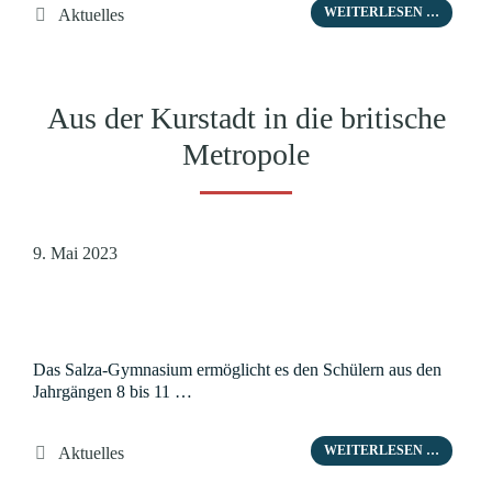
Kategorien
WEITERLESEN …
Aktuelles
Aus der Kurstadt in die britische
Metropole
9. Mai 2023
Das Salza-Gymnasium ermöglicht es den Schülern aus den
Jahrgängen 8 bis 11 …
Kategorien
WEITERLESEN …
Aktuelles