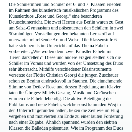
Die Schülerinnen und Schüler der 6. und 7. Klassen erlebten
im Rahmen des künstlerisch-musikalischen Programms des
Künstlerduos „Rose und Georgi“ eine besonderen
Deutschunterricht. Die zwei Herren aus Berlin waren zu Gast
am Salza-Gymnasium und präsentierten den Schülern in zwei
90-minütigen Vorstellungen den bekannten Lernstoff auf
unerwartet mitreißende Art und Weise. Die Klassenstufe 6
hatte sich bereits im Unterricht auf das Thema Fabeln
vorbereitet. „Wie wollen denn zwei Künstler Fabeln mit
Tieren darstellen?“ Diese und andere Fragen stellten sich die
Schüler im Voraus und wurden von der Umsetzung des Duos
sehr überrascht. Mithilfe verschiedener Blasinstrumente
versetzte der Flötist Christian Georgi die jungen Zuschauer
schon zu Beginn eindrucksvoll in Staunen. Die einnehmende
Stimme von Detlev Rose und dessen Begleitung am Klavier
taten ihr Übriges: Mittels Gesang, Musik und Geräuschen
wurden die Fabeln lebendig. Die aktive Beteiligung des
Publikums und neue Fabeln, welche sonst kaum den Weg in
den Unterricht gefunden hätten, ließen die Zeit wie im Flug
vergehen und motivierten am Ende zu einer lauten Forderung
nach einer Zugabe. Ähnlich spannend wurden den siebten
Klassen die Balladen präsentiert. Wie im Programm des Duos