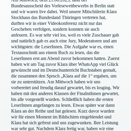
Bundesausscheid des Vorlesewettbewerbs in Berlin statt
und wir waren live dabei. Weil unsere Mitschülerin Klara
Stockhaus das Bundesland Thüringen vertreten hat,
durften wir in einer Videokonferenz nicht nur das
Geschehen verfolgen, sondern konnten sie auch
anfeuern. Es war sehr viel los, weil es viele Zuschauer gab
und natürlich gab es auch eine Jury, Moderatoren und am
wichtigsten: die LeserInnen. Die Aufgabe war es, einen
Textausschnitt aus einem Buch zu lesen, das die
LeserInnen erst am Abend zuvor bekommen hatten. Zuerst
haben wir am Tag zuvor Klara über WhatsApp viel Glück
gewünscht und im Deutschunterricht Buchstaben gemalt,
die zusammen den Spruch „Klara auf die 1“ ergaben, um
sie zu unterstützen. Am Mittwoch haben wir uns
vorbereitet und freudig darauf gewartet, bis es losging. Wir
haben mit den anderen Klassen der FinalistInnen gewartet,
bis alle vorgestellt wurden. Schließlich haben die ersten
LeserInnen angefangen zu lesen. Etwas später war dann
Klara an der Reihe und hat gelesen. Kurz davor wurden
wir für einen Moment im Bildschirm eingeblendet und
Klara hat sich gefreut und uns zugewunken. Ihre Leistung
war sehr gut. Nachdem Klara fertig war, haben wir eine