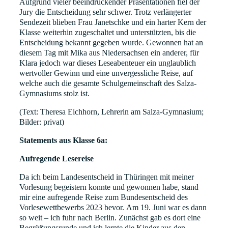
Aufgrund vieler beeindruckender Präsentationen fiel der
Jury die Entscheidung sehr schwer. Trotz verlängerter
Sendezeit blieben Frau Janetschke und ein harter Kern der
Klasse weiterhin zugeschaltet und unterstützten, bis die
Entscheidung bekannt gegeben wurde. Gewonnen hat an
diesem Tag mit Mika aus Niedersachsen ein anderer, für
Klara jedoch war dieses Leseabenteuer ein unglaublich
wertvoller Gewinn und eine unvergessliche Reise, auf
welche auch die gesamte Schulgemeinschaft des Salza-
Gymnasiums stolz ist.
(Text: Theresa Eichhorn, Lehrerin am Salza-Gymnasium;
Bilder: privat)
Statements aus Klasse 6a:
Aufregende Lesereise
Da ich beim Landesentscheid in Thüringen mit meiner
Vorlesung begeistern konnte und gewonnen habe, stand
mir eine aufregende Reise zum Bundesentscheid des
Vorlesewettbewerbs 2023 bevor. Am 19. Juni war es dann
so weit – ich fuhr nach Berlin. Zunächst gab es dort eine
Begrüßungsrunde und ich lernte die Kinder aus den