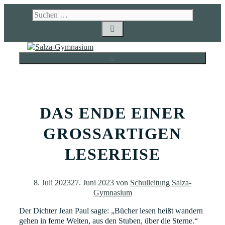
Zum
Suchen
Inhalt
nach:
springen
MENÜ
DAS ENDE EINER
GROSSARTIGEN L
ESEREISE
8. Juli 2023
27. Juni 2023
von
Schulleitung Salza-
Gymnasium
Der Dichter Jean Paul sagte: „Bücher lesen heißt wandern
gehen in ferne Welten, aus den Stuben, über die Sterne.“