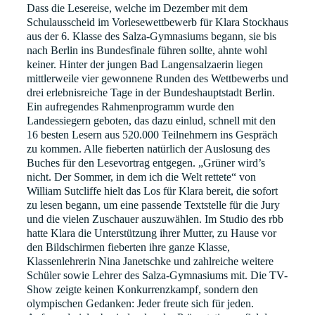
Dass die Lesereise, welche im Dezember mit dem
Schulausscheid im Vorlesewettbewerb für Klara Stockhaus
aus der 6. Klasse des Salza-Gymnasiums begann, sie bis
nach Berlin ins Bundesfinale führen sollte, ahnte wohl
keiner. Hinter der jungen Bad Langensalzaerin liegen
mittlerweile vier gewonnene Runden des Wettbewerbs und
drei erlebnisreiche Tage in der Bundeshauptstadt Berlin.
Ein aufregendes Rahmenprogramm wurde den
Landessiegern geboten, das dazu einlud, schnell mit den
16 besten Lesern aus 520.000 Teilnehmern ins Gespräch
zu kommen. Alle fieberten natürlich der Auslosung des
Buches für den Lesevortrag entgegen. „Grüner wird’s
nicht. Der Sommer, in dem ich die Welt rettete“ von
William Sutcliffe hielt das Los für Klara bereit, die sofort
zu lesen begann, um eine passende Textstelle für die Jury
und die vielen Zuschauer auszuwählen. Im Studio des rbb
hatte Klara die Unterstützung ihrer Mutter, zu Hause vor
den Bildschirmen fieberten ihre ganze Klasse,
Klassenlehrerin Nina Janetschke und zahlreiche weitere
Schüler sowie Lehrer des Salza-Gymnasiums mit. Die TV-
Show zeigte keinen Konkurrenzkampf, sondern den
olympischen Gedanken: Jeder freute sich für jeden.