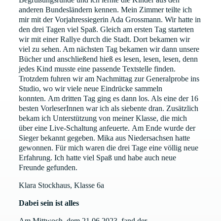
anderen Bundesländern kennen. Mein Zimmer teilte ich
mir mit der Vorjahressiegerin Ada Grossmann. Wir hatte in
den drei Tagen viel Spaß. Gleich am ersten Tag starteten
wir mit einer Rallye durch die Stadt. Dort bekamen wir
viel zu sehen. Am nächsten Tag bekamen wir dann unsere
Bücher und anschließend hieß es lesen, lesen, lesen, denn
jedes Kind musste eine passende Textstelle finden.
Trotzdem fuhren wir am Nachmittag zur Generalprobe ins
Studio, wo wir viele neue Eindrücke sammeln
konnten. Am dritten Tag ging es dann los. Als eine der 16
besten VorleserInnen war ich als siebente dran. Zusätzlich
bekam ich Unterstützung von meiner Klasse, die mich
über eine Live-Schaltung anfeuerte. Am Ende wurde der
Sieger bekannt gegeben. Mika aus Niedersachsen hatte
gewonnen. Für mich waren die drei Tage eine völlig neue
Erfahrung. Ich hatte viel Spaß und habe auch neue
Freunde gefunden.
Klara Stockhaus, Klasse 6a
Dabei sein ist alles
Am Mittwoch, dem 21.06.2023, fand der