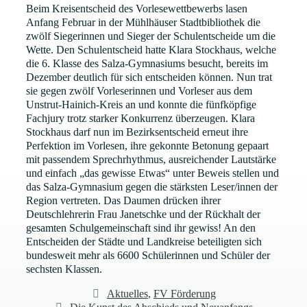
Beim Kreisentscheid des Vorlesewettbewerbs lasen
Anfang Februar in der Mühlhäuser Stadtbibliothek die
zwölf Siegerinnen und Sieger der Schulentscheide um die
Wette. Den Schulentscheid hatte Klara Stockhaus, welche
die 6. Klasse des Salza-Gymnasiums besucht, bereits im
Dezember deutlich für sich entscheiden können. Nun trat
sie gegen zwölf Vorleserinnen und Vorleser aus dem
Unstrut-Hainich-Kreis an und konnte die fünfköpfige
Fachjury trotz starker Konkurrenz überzeugen. Klara
Stockhaus darf nun im Bezirksentscheid erneut ihre
Perfektion im Vorlesen, ihre gekonnte Betonung gepaart
mit passendem Sprechrhythmus, ausreichender Lautstärke
und einfach „das gewisse Etwas“ unter Beweis stellen und
das Salza-Gymnasium gegen die stärksten Leser/innen der
Region vertreten. Das Daumen drücken ihrer
Deutschlehrerin Frau Janetschke und der Rückhalt der
gesamten Schulgemeinschaft sind ihr gewiss! An den
Entscheiden der Städte und Landkreise beteiligten sich
bundesweit mehr als 6600 Schülerinnen und Schüler der
sechsten Klassen.
Kategorien
Aktuelles
,
FV Förderung