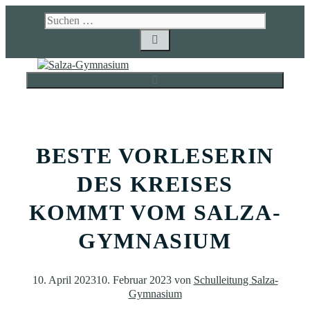
Zum
Suchen
Inhalt
nach:
springen
MENÜ
BESTE VORLESERIN
DES KREISES
KOMMT VOM SALZA-
GYMNASIUM
10. April 2023
10. Februar 2023
von
Schulleitung Salza-
Gymnasium