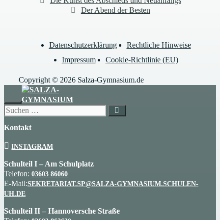
Die Kunst des Abschieds und Neuanfangs
Der Abend der Besten
Datenschutzerklärung
Rechtliche Hinweise
Impressum
Cookie-Richtlinie (EU)
Copyright © 2026 Salza-Gymnasium.de
SCHLIESSEN
Suchen
nach:
Kontakt
INSTAGRAM
Schulteil I – Am Schulplatz
Telefon:
03603 86060
E-Mail:
SEKRETARIAT.SP@SALZA-GYMNASIUM.SCHULEN-
UH.DE
Schulteil II – Hannoversche Straße