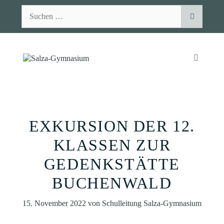
Zum
Suchen
Inhalt
nach:
springen
MENÜ
EXKURSION DER 12.
KLASSEN ZUR
GEDENKSTÄTTE
BUCHENWALD
15. November 2022
von
Schulleitung Salza-Gymnasium