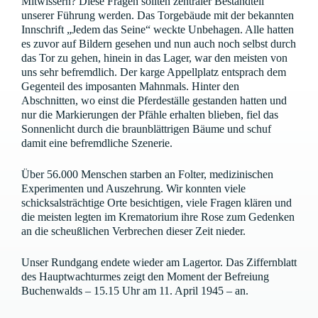
Mitwissern? Diese Fragen sollten zentraler Bestandteil
unserer Führung werden. Das Torgebäude mit der bekannten
Innschrift „Jedem das Seine“ weckte Unbehagen. Alle hatten
es zuvor auf Bildern gesehen und nun auch noch selbst durch
das Tor zu gehen, hinein in das Lager, war den meisten von
uns sehr befremdlich. Der karge Appellplatz entsprach dem
Gegenteil des imposanten Mahnmals. Hinter den
Abschnitten, wo einst die Pferdeställe gestanden hatten und
nur die Markierungen der Pfähle erhalten blieben, fiel das
Sonnenlicht durch die braunblättrigen Bäume und schuf
damit eine befremdliche Szenerie.
Über 56.000 Menschen starben an Folter, medizinischen
Experimenten und Auszehrung. Wir konnten viele
schicksalsträchtige Orte besichtigen, viele Fragen klären und
die meisten legten im Krematorium ihre Rose zum Gedenken
an die scheußlichen Verbrechen dieser Zeit nieder.
Unser Rundgang endete wieder am Lagertor. Das Ziffernblatt
des Hauptwachturmes zeigt den Moment der Befreiung
Buchenwalds – 15.15 Uhr am 11. April 1945 – an.