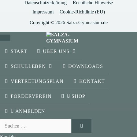
Datenschutzerklärung
Rechtliche Hinweise
Impressum
Cookie-Richtlinie (EU)
Copyright © 2026 Salza-Gymnasium.de
SCHLIESSEN
START
ÜBER UNS
SCHULLEBEN
DOWNLOADS
VERTRETUNGSPLAN
KONTAKT
FÖRDERVEREIN
SHOP
ANMELDEN
Suchen
nach:
Kontakt