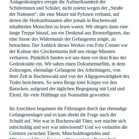
Anlagenkomplex erregte die Aufmerksamkeit der
Schülerinnen und Schüler, nicht zuletzt wegen der „Straße
der Nationen“, die eine Mauer mit Pylonen verband, auf
denen die Herkunftsstaaten aller jemals in Buchenwald
inhaftierten Menschen zu lesen waren. Wir stiegen dann eine
lange Treppe hinauf, um ein Denkmal aus Bronzefiguren, das
eine Szene des Widerstands der Gefangenen zeigte, zu
betrachten. Der Anblick dieses Werkes von Fritz Cremer vor
der Kulisse des Glockenturms ließ uns einige Minuten
verharren. Pünktlich fanden wir uns dann vor dem Kino der
Gedenkstätte ein. Wir sahen einen Dokumentarfilm, in dem
Zeitzeugen, ehemalige Gefangene des Arbeitslagers, von
ihrer Zeit in Buchenwald und von der Allgegenwärtigkeit des
Todes berichteten. So seien Berge toter Körper vor den
Baracken, aufgrund der täglichen Begegnung mit Leid und
Elend, für viele Häftlinge zur Normalität geworden.
Im Anschluss begannen die Führungen durch das ehemalige
Gefangenenlager und es kam direkt die Frage nach der
Schuld auf. Wer war in Buchenwald Täter, wer machte sich
mitschuldig und wer war mitwissend? Und wo verlaufen die
Grenzen zwischen Tätern, Mitschuldtragenden und