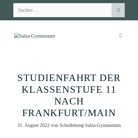
Zum
Suchen
Inhalt
nach:
springen
MENÜ
STUDIENFAHRT DER
KLASSENSTUFE 11
NACH
FRANKFURT/MAIN
31. August 2022
von
Schulleitung Salza-Gymnasium