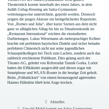
Theaterstück konnte innerhalb des einen Jahres, in dem
Judith Unfug-Henning am Salza-Gymnasium
vertretungsweise unterrichtete, geprobt werden. Dennoch
zeigten die jungen Akteure ein breitgefächertes Repertoire.
Von „Romeo und Julia“, über kurze Szenen aus dem nicht
ganz so alltäglichen Alltag bis hin zu Situationskomik im
„Restaurant International“ reichten die einstudierten
Darbietungen. Lukas Wiesemann als mehrsprachiger Kellner
brachte mit perfektem bayrischen Dialekt und sicher beinahe
perfektem Chinesisch nicht nur seine jugendlichen
Schauspielkollegen bei Tisch zum Lachen, sondern auch das
zahlreich erschienene Publikum. Dies gelang auch der
Theater-AG, geleitet von Referendar Yannik Gorka. Loriot
hatten die Elftklässler ausgewählt und diesen sogar mit
Smartphone und WLAN-Router in die heutige Zeit geholt.
Beim „Frühstücksei“ von einem herausragend agierenden
Hannes Hähnlein blieb kein Auge trocken.
Kategorien
Aktuelles
Urwald-Mobil kommt ans Salza-Gymnasium