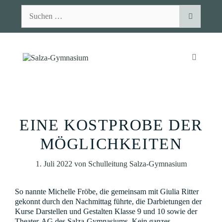
Zum
Suchen
Inhalt
nach:
springen
MENÜ
EINE KOSTPROBE DER
MÖGLICHKEITEN
1. Juli 2022
von
Schulleitung Salza-Gymnasium
So nannte Michelle Fröbe, die gemeinsam mit Giulia Ritter
gekonnt durch den Nachmittag führte, die Darbietungen der
Kurse Darstellen und Gestalten Klasse 9 und 10 sowie der
Theater-AG des Salza-Gymnasiums. Kein ganzes