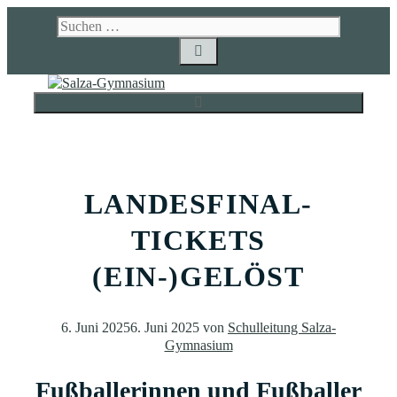
Zum
Suchen
Inhalt
nach:
springen
MENÜ
LANDESFINAL-
TICKETS
(EIN-)GELÖST
6. Juni 2025
6. Juni 2025
von
Schulleitung Salza-
Gymnasium
Fußballerinnen und Fußballer