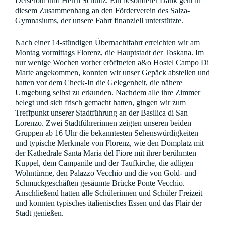
Deiseroth und Herrn Schultz. Ein besonderer Dank geht in
diesem Zusammenhang an den Förderverein des Salza-
Gymnasiums, der unsere Fahrt finanziell unterstützte.
Nach einer 14-stündigen Übernachtfahrt erreichten wir am
Montag vormittags Florenz, die Hauptstadt der Toskana. Im
nur wenige Wochen vorher eröffneten a&o Hostel Campo Di
Marte angekommen, konnten wir unser Gepäck abstellen und
hatten vor dem Check-In die Gelegenheit, die nähere
Umgebung selbst zu erkunden. Nachdem alle ihre Zimmer
belegt und sich frisch gemacht hatten, gingen wir zum
Treffpunkt unserer Stadtführung an der Basilica di San
Lorenzo. Zwei Stadtführerinnen zeigten unseren beiden
Gruppen ab 16 Uhr die bekanntesten Sehenswürdigkeiten
und typische Merkmale von Florenz, wie den Domplatz mit
der Kathedrale Santa Maria del Fiore mit ihrer berühmten
Kuppel, dem Campanile und der Taufkirche, die adligen
Wohntürme, den Palazzo Vecchio und die von Gold- und
Schmuckgeschäften gesäumte Brücke Ponte Vecchio.
Anschließend hatten alle Schülerinnen und Schüler Freizeit
und konnten typisches italienisches Essen und das Flair der
Stadt genießen.