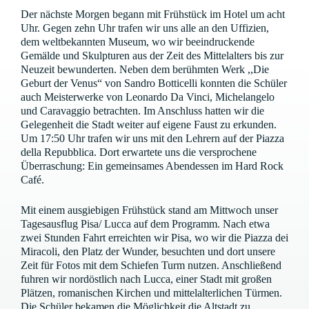
Der nächste Morgen begann mit Frühstück im Hotel um acht
Uhr. Gegen zehn Uhr trafen wir uns alle an den Uffizien,
dem weltbekannten Museum, wo wir beeindruckende
Gemälde und Skulpturen aus der Zeit des Mittelalters bis zur
Neuzeit bewunderten. Neben dem berühmten Werk ,,Die
Geburt der Venus“ von Sandro Botticelli konnten die Schüler
auch Meisterwerke von Leonardo Da Vinci, Michelangelo
und Caravaggio betrachten. Im Anschluss hatten wir die
Gelegenheit die Stadt weiter auf eigene Faust zu erkunden.
Um 17:50 Uhr trafen wir uns mit den Lehrern auf der Piazza
della Repubblica. Dort erwartete uns die versprochene
Überraschung: Ein gemeinsames Abendessen im Hard Rock
Café.
Mit einem ausgiebigen Frühstück stand am Mittwoch unser
Tagesausflug Pisa/ Lucca auf dem Programm. Nach etwa
zwei Stunden Fahrt erreichten wir Pisa, wo wir die Piazza dei
Miracoli, den Platz der Wunder, besuchten und dort unsere
Zeit für Fotos mit dem Schiefen Turm nutzen. Anschließend
fuhren wir nordöstlich nach Lucca, einer Stadt mit großen
Plätzen, romanischen Kirchen und mittelalterlichen Türmen.
Die Schüler bekamen die Möglichkeit die Altstadt zu