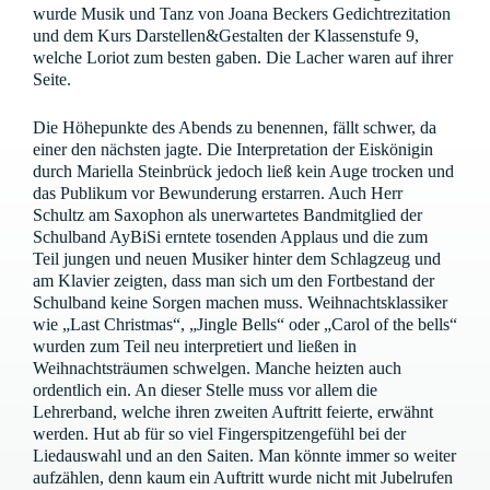
wurde Musik und Tanz von Joana Beckers Gedichtrezitation
und dem Kurs Darstellen&Gestalten der Klassenstufe 9,
welche Loriot zum besten gaben. Die Lacher waren auf ihrer
Seite.
Die Höhepunkte des Abends zu benennen, fällt schwer, da
einer den nächsten jagte. Die Interpretation der Eiskönigin
durch Mariella Steinbrück jedoch ließ kein Auge trocken und
das Publikum vor Bewunderung erstarren. Auch Herr
Schultz am Saxophon als unerwartetes Bandmitglied der
Schulband AyBiSi erntete tosenden Applaus und die zum
Teil jungen und neuen Musiker hinter dem Schlagzeug und
am Klavier zeigten, dass man sich um den Fortbestand der
Schulband keine Sorgen machen muss. Weihnachtsklassiker
wie „Last Christmas“, „Jingle Bells“ oder „Carol of the bells“
wurden zum Teil neu interpretiert und ließen in
Weihnachtsträumen schwelgen. Manche heizten auch
ordentlich ein. An dieser Stelle muss vor allem die
Lehrerband, welche ihren zweiten Auftritt feierte, erwähnt
werden. Hut ab für so viel Fingerspitzengefühl bei der
Liedauswahl und an den Saiten. Man könnte immer so weiter
aufzählen, denn kaum ein Auftritt wurde nicht mit Jubelrufen