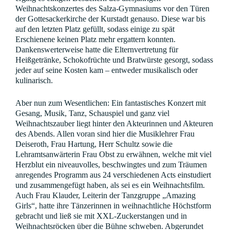
Weihnachtskonzertes des Salza-Gymnasiums vor den Türen
der Gottesackerkirche der Kurstadt genauso. Diese war bis
auf den letzten Platz gefüllt, sodass einige zu spät
Erschienene keinen Platz mehr ergattern konnten.
Dankenswerterweise hatte die Elternvertretung für
Heißgetränke, Schokofrüchte und Bratwürste gesorgt, sodass
jeder auf seine Kosten kam – entweder musikalisch oder
kulinarisch.
Aber nun zum Wesentlichen: Ein fantastisches Konzert mit
Gesang, Musik, Tanz, Schauspiel und ganz viel
Weihnachtszauber liegt hinter den Akteurinnen und Akteuren
des Abends. Allen voran sind hier die Musiklehrer Frau
Deiseroth, Frau Hartung, Herr Schultz sowie die
Lehramtsanwärterin Frau Obst zu erwähnen, welche mit viel
Herzblut ein niveauvolles, beschwingtes und zum Träumen
anregendes Programm aus 24 verschiedenen Acts einstudiert
und zusammengefügt haben, als sei es ein Weihnachtsfilm.
Auch Frau Klauder, Leiterin der Tanzgruppe „Amazing
Girls“, hatte ihre Tänzerinnen in weihnachtliche Höchstform
gebracht und ließ sie mit XXL-Zuckerstangen und in
Weihnachtsröcken über die Bühne schweben. Abgerundet