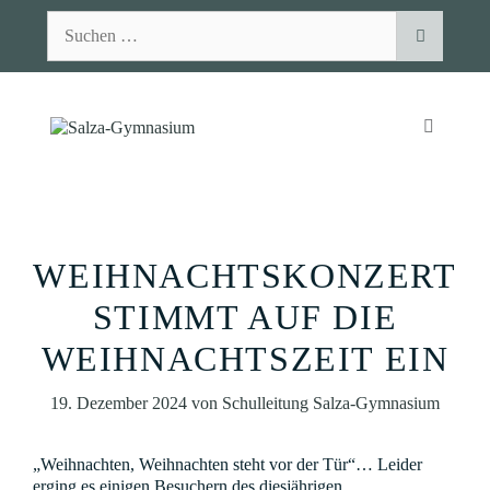
Zum
Suchen
Inhalt
nach:
springen
MENÜ
WEIHNACHTSKONZERT
STIMMT AUF DIE
WEIHNACHTSZEIT EIN
19. Dezember 2024
von
Schulleitung Salza-Gymnasium
„Weihnachten, Weihnachten steht vor der Tür“… Leider
erging es einigen Besuchern des diesjährigen