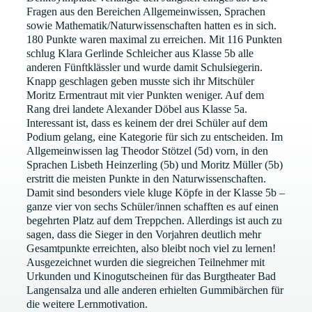
Fragen aus den Bereichen Allgemeinwissen, Sprachen
sowie Mathematik/Naturwissenschaften hatten es in sich.
180 Punkte waren maximal zu erreichen. Mit 116 Punkten
schlug Klara Gerlinde Schleicher aus Klasse 5b alle
anderen Fünftklässler und wurde damit Schulsiegerin.
Knapp geschlagen geben musste sich ihr Mitschüler
Moritz Ermentraut mit vier Punkten weniger. Auf dem
Rang drei landete Alexander Döbel aus Klasse 5a.
Interessant ist, dass es keinem der drei Schüler auf dem
Podium gelang, eine Kategorie für sich zu entscheiden. Im
Allgemeinwissen lag Theodor Stötzel (5d) vorn, in den
Sprachen Lisbeth Heinzerling (5b) und Moritz Müller (5b)
erstritt die meisten Punkte in den Naturwissenschaften.
Damit sind besonders viele kluge Köpfe in der Klasse 5b –
ganze vier von sechs Schüler/innen schafften es auf einen
begehrten Platz auf dem Treppchen. Allerdings ist auch zu
sagen, dass die Sieger in den Vorjahren deutlich mehr
Gesamtpunkte erreichten, also bleibt noch viel zu lernen!
Ausgezeichnet wurden die siegreichen Teilnehmer mit
Urkunden und Kinogutscheinen für das Burgtheater Bad
Langensalza und alle anderen erhielten Gummibärchen für
die weitere Lernmotivation.