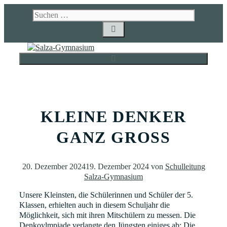
Zum
Suchen
Inhalt
nach:
springen
MENÜ
KLEINE DENKER
GANZ GROSS
20. Dezember 2024
19. Dezember 2024
von
Schulleitung
Salza-Gymnasium
Unsere Kleinsten, die Schülerinnen und Schüler der 5.
Klassen, erhielten auch in diesem Schuljahr die
Möglichkeit, sich mit ihren Mitschülern zu messen. Die
Denkoylmpiade verlangte den Jüngsten einiges ab: Die