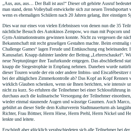
„Aus, aus, aus… Der Ball ist aus!“ Dieser oft gehörte Ausruf bedeute
man stand, denn Volleyball entwickelte sich zur neuen Trendsporta
wenn es ehemaligen Schülern nach 20 Jahren gelang, ihre einstigen S
Dies war nur eines von vielen Erlebnissen von denen nun die 35 Teil
nächtliche Besuch des Autokinos Zempow, wo man mit Popcorn und Cola
Gym-Animationsteams gewinnen konnte. Nicht zu vergessen die nächt
Bekanntschaft mit recht gruseligen Gestalten machte. Beim erstmalig
Challenge Games“ lagen Freude und Enttäuschung eng beieinander. 
Kanusafari. Knapp dahinter landete der Beitrag „Lehrerschaukel“. Wi
neue Neptunjünger ihre Taufurkunde entgegen. Das abschließend sta
knapp die Siegestrophäe in Empfang nehmen. Daneben wurde natürli
dieser Touren wurde der ein oder andere Imbiss- und Eiscafébesitzer 
bei der alltäglichen Zimmerkontrolle ab? Das Kopf an Kopf Rennen wu
wirklich Glauben schenken, wenn sie Ihnen berichten, wie intensiv u
nicht zu kurz. So erfuhren die Teilnehmer bei einer Schlossführung 
durchaus auch die kulinarische Versorgung der Teilnehmer einordnen
wieder einmal staunende Augen und wässrige Gaumen. Auch Marco, d
gebührt an dieser Stelle dem Kulturverein Stadtmauerturm als lang
Richter, Frau Böttner, Herrn Hiese, Herrn Prehl, Herrn Nickel und
lenkte und leitete.
Erschöpft aber glücklich verabschiedeten sich alle Teilnehmer bei 