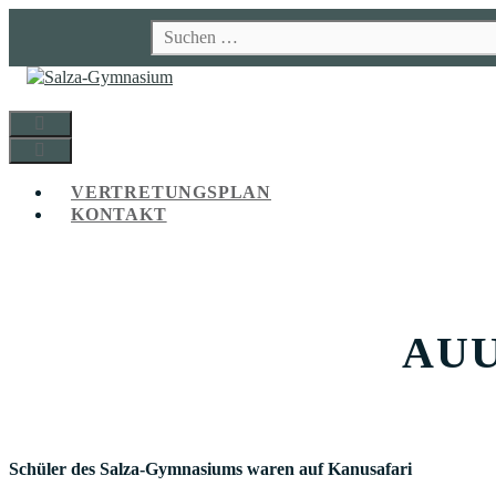
Zum
Suchen
Inhalt
nach:
springen
MENÜ
MENÜ
VERTRETUNGSPLAN
KONTAKT
AUU
Schüler des Salza-Gymnasiums waren auf Kanusafari