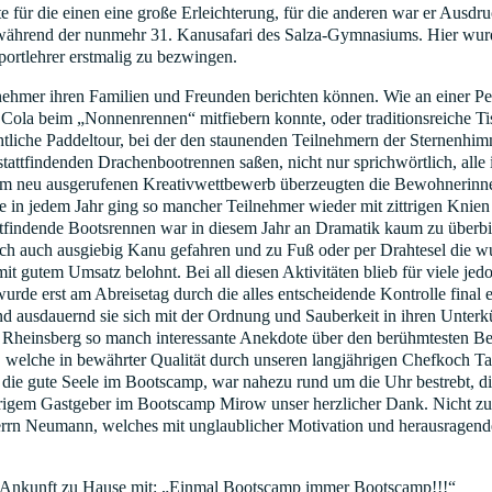
te für die einen eine große Erleichterung, für die anderen war er Ausdr
rt während der nunmehr 31. Kanusafari des Salza-Gymnasiums. Hier wur
portlehrer erstmalig zu bezwingen.
nehmer ihren Familien und Freunden berichten können. Wie an einer Pe
 beim „Nonnenrennen“ mitfiebern konnte, oder traditionsreiche Tischte
liche Paddeltour, bei der den staunenden Teilnehmern der Sternenhi
 stattfindenden Drachenbootrennen saßen, nicht nur sprichwörtlich, al
Im neu ausgerufenen Kreativwettbewerb überzeugten die Bewohnerinne
e in jedem Jahr ging so mancher Teilnehmer wieder mit zittrigen Knie
ttfindende Bootsrennen war in diesem Jahr an Dramatik kaum zu überb
ch auch ausgiebig Kanu gefahren und zu Fuß oder per Drahtesel die 
mit gutem Umsatz belohnt. Bei all diesen Aktivitäten blieb für viele je
rde erst am Abreisetag durch die alles entscheidende Kontrolle final 
nd ausdauernd sie sich mit der Ordnung und Sauberkeit in ihren Unterk
in Rheinsberg so manch interessante Anekdote über den berühmtesten Be
, welche in bewährter Qualität durch unseren langjährigen Chefkoch Ta
ie gute Seele im Bootscamp, war nahezu rund um die Uhr bestrebt, di
jährigem Gastgeber im Bootscamp Mirow unser herzlicher Dank. Nicht 
 Herrn Neumann, welches mit unglaublicher Motivation und herausrag
der Ankunft zu Hause mit: „Einmal Bootscamp immer Bootscamp!!!“