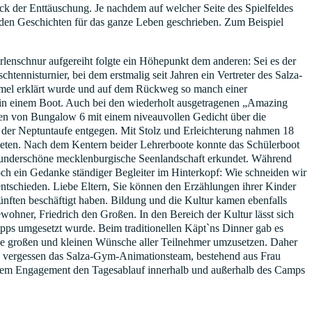
uck der Enttäuschung. Je nachdem auf welcher Seite des Spielfeldes
den Geschichten für das ganze Leben geschrieben. Zum Beispiel
rlenschnur aufgereiht folgte ein Höhepunkt dem anderen: Sei es der
nnisturnier, bei dem erstmalig seit Jahren ein Vertreter des Salza-
mmel erklärt wurde und auf dem Rückweg so manch einer
le in einem Boot. Auch bei den wiederholt ausgetragenen „Amazing
n von Bungalow 6 mit einem niveauvollen Gedicht über die
n der Neptuntaufe entgegen. Mit Stolz und Erleichterung nahmen 18
ieten. Nach dem Kentern beider Lehrerboote konnte das Schülerboot
wunderschöne mecklenburgische Seenlandschaft erkundet. Während
doch ein Gedanke ständiger Begleiter im Hinterkopf: Wie schneiden wir
entschieden. Liebe Eltern, Sie können den Erzählungen ihrer Kinder
ünften beschäftigt haben. Bildung und die Kultur kamen ebenfalls
wohner, Friedrich den Großen. In den Bereich der Kultur lässt sich
pps umgesetzt wurde. Beim traditionellen Käpt`ns Dinner gab es
e großen und kleinen Wünsche aller Teilnehmer umzusetzen. Daher
zu vergessen das Salza-Gym-Animationsteam, bestehend aus Frau
endem Engagement den Tagesablauf innerhalb und außerhalb des Camps