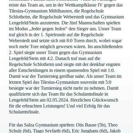
reiste das Team an, um in der Wettkampfklasse IV gegen das
Tilesius-Gymnasium Mühlhausen, die Regelschule
Schlotheim, die Regelschule Weberstedt und das Gymnasium
Lengefeld/Stein anzutreten. Die fünf Mannschaften spielten
im Modus „Jeder gegen Jeden“ den Sieger aus. Unser Team
traf gleich in der 1. Spielrunde auf die Regelschule
Weberstedt und setzte sich mit 8:0 Toren durch, wobei sogar
noch mehr Tore möglich gewesen wären. Im anschließenden
2. Spiel siegte unser Team gegen das Gymnasium
Lengefeld/Stein mit 4:2. Danach traf man auf die
Regelschule Schlotheim und siegte mit der denkbar engsten
aller Entscheidungen in einem spannenden Spiel mit 1:0.
Damit war der Turniersieg greifbar nahe. Als unser Team im
letzten Spiel das Tilesius-Gymnasium souverän mit 5:0
besiegte war der Turniersieg nicht mehr zu nehmen. Damit
qualifizierte sich das Team für das Schulamtsfinale in
Lengefeld/Stein am 02.05.2024. Herzlichen Glückwunsch
für die erbrachten Leistungen! Und viel Erfolg für das
Schulamtsfinale.
Für das Salza Gymnasium spielten: Otis Bause (5b), Theo
Schulz (6d), Tiago Seyfarth (6d), Eric Junghans (6d), Jakob