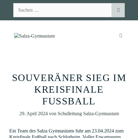
Zum
Suchen
Inhalt
nach:
springen
MENÜ
SOUVERÄNER SIEG IM
KREISFINALE
FUSSBALL
29. April 2024
von
Schulleitung Salza-Gymnasium
Ein Team des Salza Gymnasiums fuhr am 23.04.2024 zum
Kreisfinale Fußball nach Schlotheim. Voller Erwartungen