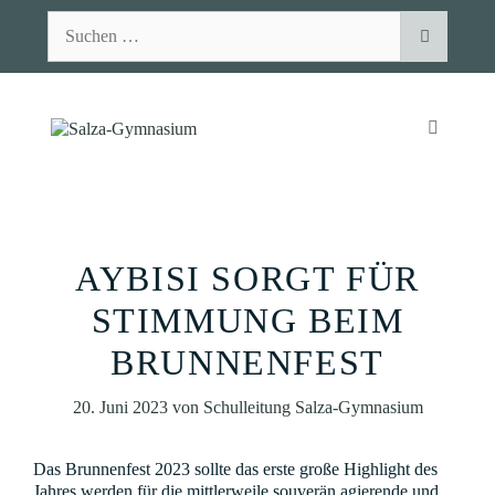
Zum
Suchen
Inhalt
nach:
springen
MENÜ
AYBISI SORGT FÜR
STIMMUNG BEIM
BRUNNENFEST
20. Juni 2023
von
Schulleitung Salza-Gymnasium
Das Brunnenfest 2023 sollte das erste große Highlight des
Jahres werden für die mittlerweile souverän agierende und