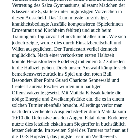
Vertretung des Salza Gymnasiums, allesamt Mädchen der
Klassenstufe 8, startete unter ungünstigen Vorzeichen in
diesen Ausscheid. Das Team musste kurzfristige,
krankheitsbedingte Ausfälle kompensieren (Spielerinnen
Ermentraut und Kirchheim fehlten) und auch beim
Training am Tag zuvor lief noch nicht alles rund. Wie sich
jedoch zeigte, wurde dies durch Einsatzbereitschaft und
Willen ausgeglichen. Der Turnierstart verlief dennoch
unglücklich. Nach einer verkorksten ersten Halbzeit
konnte Herausforderer Rodeberg mit einem 6:2 zufrieden
in die Halbzeit gehen. Doch unsere Auswahl kämpfte sich
bemerkenswert zurück ins Spiel um den roten Ball.
Besonders über Point Guard Charlotte Sennewald und
Center Laurena Fischer wurden nun häufiger
Offensivakzente gesetzt. Mit Matilda Krissak kehrte die
nötige Energie und Zweikampfstärke ein, die es in einem
solchen Turnier ebenfalls braucht. Allerdings verlor man
nach dem verdienten Ausgleichstreffer durch Matilda zum
10:10 die Defensive aus den Augen. Fatal, denn Rodeberg
nutzte dies letztlich eiskalt zum Siegtreffer in buchstäblich
letzter Sekunde. Im zweiten Spiel des Turniers traf man auf
die TGS Hüpstedt, das jüngste Team im Wettbewerb.