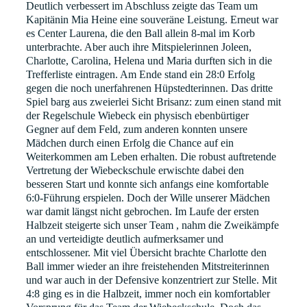
Deutlich verbessert im Abschluss zeigte das Team um
Kapitänin Mia Heine eine souveräne Leistung. Erneut war
es Center Laurena, die den Ball allein 8-mal im Korb
unterbrachte. Aber auch ihre Mitspielerinnen Joleen,
Charlotte, Carolina, Helena und Maria durften sich in die
Trefferliste eintragen. Am Ende stand ein 28:0 Erfolg
gegen die noch unerfahrenen Hüpstedterinnen. Das dritte
Spiel barg aus zweierlei Sicht Brisanz: zum einen stand mit
der Regelschule Wiebeck ein physisch ebenbürtiger
Gegner auf dem Feld, zum anderen konnten unsere
Mädchen durch einen Erfolg die Chance auf ein
Weiterkommen am Leben erhalten. Die robust auftretende
Vertretung der Wiebeckschule erwischte dabei den
besseren Start und konnte sich anfangs eine komfortable
6:0-Führung erspielen. Doch der Wille unserer Mädchen
war damit längst nicht gebrochen. Im Laufe der ersten
Halbzeit steigerte sich unser Team , nahm die Zweikämpfe
an und verteidigte deutlich aufmerksamer und
entschlossener. Mit viel Übersicht brachte Charlotte den
Ball immer wieder an ihre freistehenden Mitstreiterinnen
und war auch in der Defensive konzentriert zur Stelle. Mit
4:8 ging es in die Halbzeit, immer noch ein komfortabler