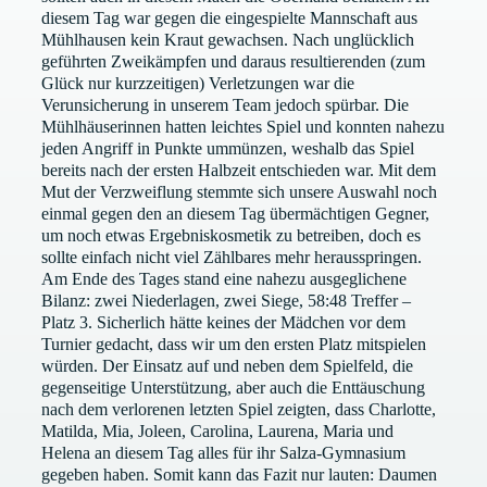
diesem Tag war gegen die eingespielte Mannschaft aus
Mühlhausen kein Kraut gewachsen. Nach unglücklich
geführten Zweikämpfen und daraus resultierenden (zum
Glück nur kurzzeitigen) Verletzungen war die
Verunsicherung in unserem Team jedoch spürbar. Die
Mühlhäuserinnen hatten leichtes Spiel und konnten nahezu
jeden Angriff in Punkte ummünzen, weshalb das Spiel
bereits nach der ersten Halbzeit entschieden war. Mit dem
Mut der Verzweiflung stemmte sich unsere Auswahl noch
einmal gegen den an diesem Tag übermächtigen Gegner,
um noch etwas Ergebniskosmetik zu betreiben, doch es
sollte einfach nicht viel Zählbares mehr herausspringen.
Am Ende des Tages stand eine nahezu ausgeglichene
Bilanz: zwei Niederlagen, zwei Siege, 58:48 Treffer –
Platz 3. Sicherlich hätte keines der Mädchen vor dem
Turnier gedacht, dass wir um den ersten Platz mitspielen
würden. Der Einsatz auf und neben dem Spielfeld, die
gegenseitige Unterstützung, aber auch die Enttäuschung
nach dem verlorenen letzten Spiel zeigten, dass Charlotte,
Matilda, Mia, Joleen, Carolina, Laurena, Maria und
Helena an diesem Tag alles für ihr Salza-Gymnasium
gegeben haben. Somit kann das Fazit nur lauten: Daumen