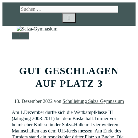
Zum
Suchen
Inhalt
nach:
springen
MENÜ
GUT GESCHLAGEN
AUF PLATZ 3
13. Dezember 2022
von
Schulleitung Salza-Gymnasium
Am 1.Dezember durfte sich die Wettkampfklasse III
(Jahrgang 2008-2011) bei dem Basketball-Turnier vor
heimischer Kulisse in der Salza-Halle mit vier weiteren
Mannschaften aus dem UH-Kreis messen. Am Ende des
Turniers stand ein respektabler dritter Platz zu Buche. Die