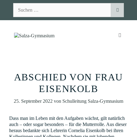
Zum
Suchen
Inhalt
nach:
springen
MENÜ
ABSCHIED VON FRAU
EISENKOLB
25. September 2022
von
Schulleitung Salza-Gymnasium
Dass man im Leben mit den Aufgaben wächst, gilt natürlich
auch – oder sogar besonders – für die Mutterrolle. Aus dieser
heraus bedankte sich Lehrerin Cornelia Eisenkolb bei ihren
Kolleginnen und Kollegen. Nachdem sie mit lobenden