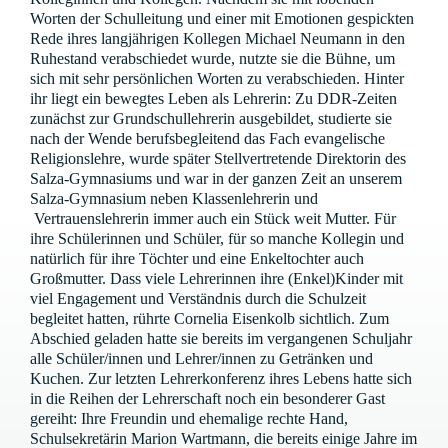
Worten der Schulleitung und einer mit Emotionen gespickten
Rede ihres langjährigen Kollegen Michael Neumann in den
Ruhestand verabschiedet wurde, nutzte sie die Bühne, um
sich mit sehr persönlichen Worten zu verabschieden. Hinter
ihr liegt ein bewegtes Leben als Lehrerin: Zu DDR-Zeiten
zunächst zur Grundschullehrerin ausgebildet, studierte sie
nach der Wende berufsbegleitend das Fach evangelische
Religionslehre, wurde später Stellvertretende Direktorin des
Salza-Gymnasiums und war in der ganzen Zeit an unserem
Salza-Gymnasium neben Klassenlehrerin und
Vertrauenslehrerin immer auch ein Stück weit Mutter. Für
ihre Schülerinnen und Schüler, für so manche Kollegin und
natürlich für ihre Töchter und eine Enkeltochter auch
Großmutter. Dass viele Lehrerinnen ihre (Enkel)Kinder mit
viel Engagement und Verständnis durch die Schulzeit
begleitet hatten, rührte Cornelia Eisenkolb sichtlich. Zum
Abschied geladen hatte sie bereits im vergangenen Schuljahr
alle Schüler/innen und Lehrer/innen zu Getränken und
Kuchen. Zur letzten Lehrerkonferenz ihres Lebens hatte sich
in die Reihen der Lehrerschaft noch ein besonderer Gast
gereiht: Ihre Freundin und ehemalige rechte Hand,
Schulsekretärin Marion Wartmann, die bereits einige Jahre im