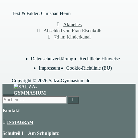
Text & Bilder: Christian Heim
Kategorien
Aktuelles
Abschied von Frau Eisenkolb
7d im Kinderkanal
Datenschutzerklärung
Rechtliche Hinweise
Impressum
Cookie-Richtlinie (EU)
Copyright © 2026 Salza-Gymnasium.de
SCHLIESSEN
Suchen
nach:
Kontakt
INSTAGRAM
Schulteil I – Am Schulplatz