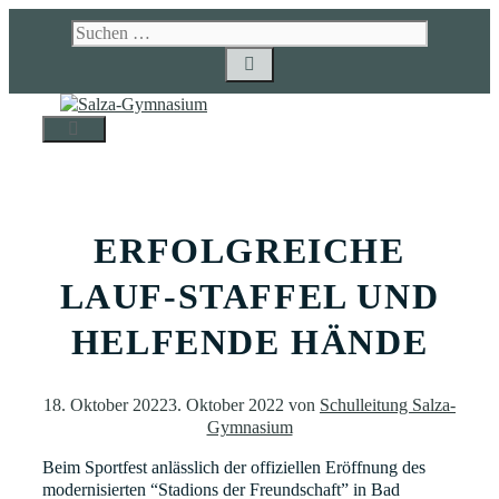
Zum
Suchen
Inhalt
nach:
springen
MENÜ
ERFOLGREICHE
LAUF-STAFFEL UND
HELFENDE HÄNDE
18. Oktober 2022
3. Oktober 2022
von
Schulleitung Salza-
Gymnasium
Beim Sportfest anlässlich der offiziellen Eröffnung des
modernisierten “Stadions der Freundschaft” in Bad