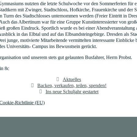
Gymnasiums nutzten die letzte Schulwoche vor den Sommerferien für ein
Stadtkern mit Zwinger, Stadtschloss, Hofkirche, Frauenkirche und der 
 im Turm des Stadtschlosses unternommen werden (Freier Eintritt in D
uch das Albertinum war für eine Gruppe Kunstinteressierter von große
ieß großen Eindruck. Sportlich wurde es bei einer Abendveranstaltun
Ausblick in das Elbtal und auf das Elbsandsteingebirge. Dresden als St
junge, motivierte Mitarbeitende vermittelten interessante Einblicke 
des Universitäts- Campus ins Bewusstsein gerückt.
Organisation und unserem stets gut gelaunten Busfahrer, Herrn Probst.
in 8c
Kategorien
Aktuelles
Backen, verkaufen, teilen, spenden!
Ins neue Schuljahr gestartet
Cookie-Richtlinie (EU)