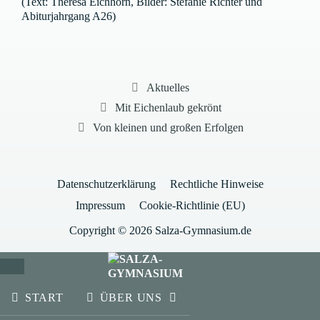
(Text: Theresa Eichhorn, Bilder: Stefanie Richter und
Abiturjahrgang A26)
Kategorien
Aktuelles
Mit Eichenlaub gekrönt
Von kleinen und großen Erfolgen
Datenschutzerklärung
Rechtliche Hinweise
Impressum
Cookie-Richtlinie (EU)
Copyright © 2026 Salza-Gymnasium.de
SCHLIESSEN
START
ÜBER UNS