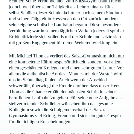
Schüler. Seine Verbundenheit zum Salza-Gymnasium reicht
jedoch weit über seine Tätigkeit als Lehrer hinaus. Einst
selbst Schüler dieser Schule, kehrte er nach seinem Studium
und seiner Tätigkeit in Hessen an den Ort zurück, an dem
seine eigene schulische Laufbahn begann. Diese besondere
Verbindung war in seinem täglichen Wirken jederzeit spürbar.
Er identifizierte sich vollends mit der Schule und setzte sich
mit großem Engagement für deren Weiterentwicklung ein.
Mit Michael Thomas verliert das Salza-Gymnasium nicht nur
eine kompetente Führungspersönlichkeit, sondern vor allem
einen geschätzten Kollegen und einen sehr guten Lehrer. Vor
allem die authentische Art des „Mannes mit der Weste“ wird
uns im Schulalltag fehlen. Auch wenn der Abschied
schwerfällt, überwiegt die Freude darüber, dass unser Herr
Thomas die Chance erhält, den nächsten Schritt in seiner
beruflichen Laufbahn zu gehen. Für seine neue Aufgabe als
stellvertretender Schulleiter wünschen ihm das gesamte
Kollegium sowie die Schulgemeinschaft des Salza-
Gymnasiums viel Erfolg, Freude und stets ein gutes Gespür
für die richtigen Entscheidungen.