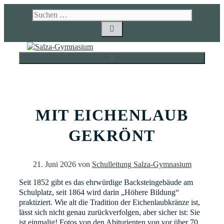
Zum
Suchen
Inhalt
nach:
springen
MENÜ
MIT EICHENLAUB
GEKRÖNT
21. Juni 2026
von
Schulleitung Salza-Gymnasium
Seit 1852 gibt es das ehrwürdige Backsteingebäude am
Schulplatz, seit 1864 wird darin „Höhere Bildung“
praktiziert. Wie alt die Tradition der Eichenlaubkränze ist,
lässt sich nicht genau zurückverfolgen, aber sicher ist: Sie
ist einmalig! Fotos von den Abiturienten von vor über 70