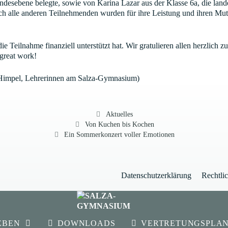
ndesebene belegte, sowie von Karina Lazar aus der Klasse 6a, die landes
uch alle anderen Teilnehmenden wurden für ihre Leistung und ihren Mu
e Teilnahme finanziell unterstützt hat. Wir gratulieren allen herzlich z
 great work!
 Himpel, Lehrerinnen am Salza-Gymnasium)
Kategorien
Aktuelles
Von Kuchen bis Kochen
Ein Sommerkonzert voller Emotionen
Datenschutzerklärung
Rechtli
EBEN
DOWNLOADS
VERTRETUNGSPLA