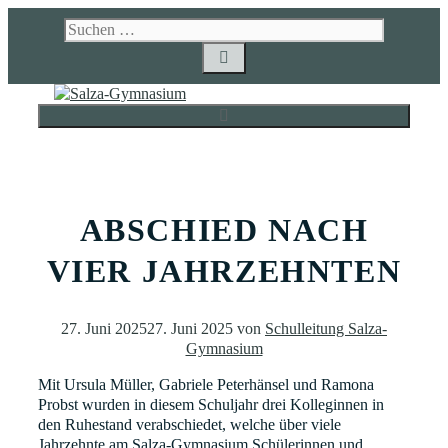
Zum
Suchen
Inhalt
nach:
springen
MENÜ
ABSCHIED NACH
VIER JAHRZEHNTEN
27. Juni 2025
27. Juni 2025
von
Schulleitung Salza-
Gymnasium
Mit Ursula Müller, Gabriele Peterhänsel und Ramona
Probst wurden in diesem Schuljahr drei Kolleginnen in
den Ruhestand verabschiedet, welche über viele
Jahrzehnte am Salza-Gymnasium Schülerinnen und