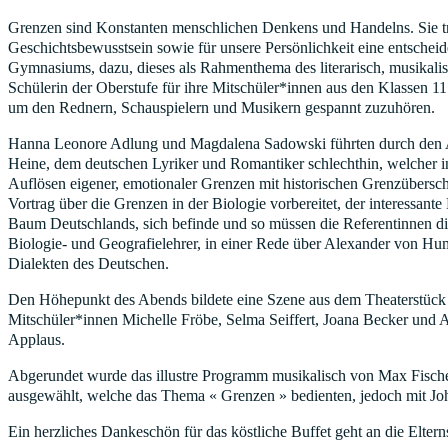
Grenzen sind Konstanten menschlichen Denkens und Handelns. Sie tre
Geschichtsbewusstsein sowie für unsere Persönlichkeit eine entscheid
Gymnasiums, dazu, dieses als Rahmenthema des literarisch, musikali
Schülerin der Oberstufe für ihre Mitschüler*innen aus den Klassen 1
um den Rednern, Schauspielern und Musikern gespannt zuzuhören.
Hanna Leonore Adlung und Magdalena Sadowski führten durch den Abe
Heine, dem deutschen Lyriker und Romantiker schlechthin, welcher i
Auflösen eigener, emotionaler Grenzen mit historischen Grenzübersch
Vortrag über die Grenzen in der Biologie vorbereitet, der interessan
Baum Deutschlands, sich befinde und so müssen die Referentinnen die
Biologie- und Geografielehrer, in einer Rede über Alexander von H
Dialekten des Deutschen.
Den Höhepunkt des Abends bildete eine Szene aus dem Theaterstück 
Mitschüler*innen Michelle Fröbe, Selma Seiffert, Joana Becker und A
Applaus.
Abgerundet wurde das illustre Programm musikalisch von Max Fischer,
ausgewählt, welche das Thema « Grenzen » bedienten, jedoch mit Jo
Ein herzliches Dankeschön für das köstliche Buffet geht an die Eltern