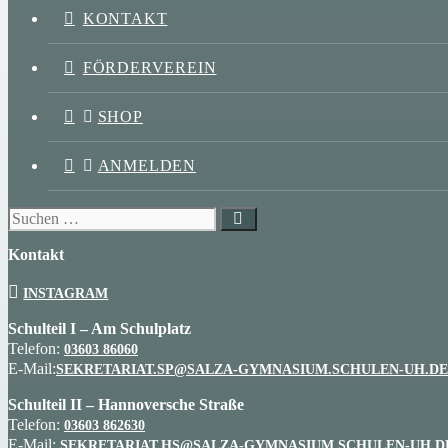
KONTAKT
FÖRDERVEREIN
SHOP
ANMELDEN
Suchen
nach:
Kontakt
INSTAGRAM
Schulteil I – Am Schulplatz
Telefon:
03603 86060
E-Mail:
SEKRETARIAT.SP@SALZA-GYMNASIUM.SCHULEN-UH.DE
Schulteil II – Hannoversche Straße
Telefon:
03603 862630
E-Mail:
SEKRETARIAT.HS@SALZA-GYMNASIUM.SCHULEN-UH.D