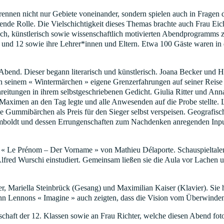
nnen nicht nur Gebiete voneinander, sondern spielen auch in Fragen 
ende Rolle. Die Vielschichtigkeit dieses Themas brachte auch Frau Eic
sch, künstlerisch sowie wissenschaftlich motivierten Abendprogramms 
1 und 12 sowie ihre Lehrer*innen und Eltern. Etwa 100 Gäste waren in 
nd. Dieser begann literarisch und künstlerisch. Joana Becker und Ha
n seinem « Wintermärchen » eigene Grenzerfahrungen auf seiner Reise 
reitungen in ihrem selbstgeschriebenen Gedicht. Giulia Ritter und Ann
te Maximen an den Tag legte und alle Anwesenden auf die Probe stellte.
 Gummibärchen als Preis für den Sieger selbst verspeisen. Geografisch
umboldt und dessen Errungenschaften zum Nachdenken anregenden Inpu
« Le Prénom – Der Vorname » von Mathieu Délaporte. Schauspieltalen
lfred Wurschi einstudiert. Gemeinsam ließen sie die Aula vor Lachen u
 Mariella Steinbrück (Gesang) und Maximilian Kaiser (Klavier). Sie h
hn Lennons « Imagine » auch zeigten, dass die Vision vom Überwinde
schaft der 12. Klassen sowie an Frau Richter, welche diesen Abend foto