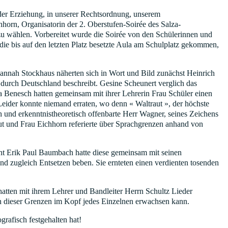
der Erziehung, in unserer Rechtsordnung, unserem
hhorn, Organisatorin der 2. Oberstufen-Soirée des Salza-
zu wählen. Vorbereitet wurde die Soirée von den Schülerinnen und
die bis auf den letzten Platz besetzte Aula am Schulplatz gekommen,
nnah Stockhaus näherten sich in Wort und Bild zunächst Heinrich
durch Deutschland beschreibt. Gesine Scheunert verglich das
a Benesch hatten gemeinsam mit ihrer Lehrerin Frau Schüler einen
 Leider konnte niemand erraten, wo denn « Waltraut », der höchste
 und erkenntnistheoretisch offenbarte Herr Wagner, seines Zeichens
t und Frau Eichhorn referierte über Sprachgrenzen anhand von
t Erik Paul Baumbach hatte diese gemeinsam mit seinen
nd zugleich Entsetzen beben. Sie ernteten einen verdienten tosenden
atten mit ihrem Lehrer und Bandleiter Herrn Schultz Lieder
n dieser Grenzen im Kopf jedes Einzelnen erwachsen kann.
grafisch festgehalten hat!