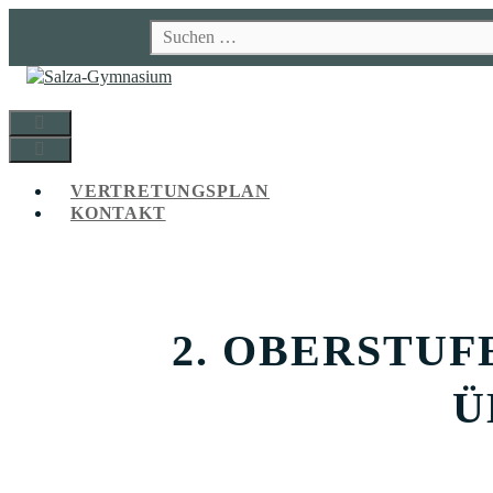
Zum
Suchen
Inhalt
nach:
springen
MENÜ
MENÜ
VERTRETUNGSPLAN
KONTAKT
2. OBERSTU
Ü