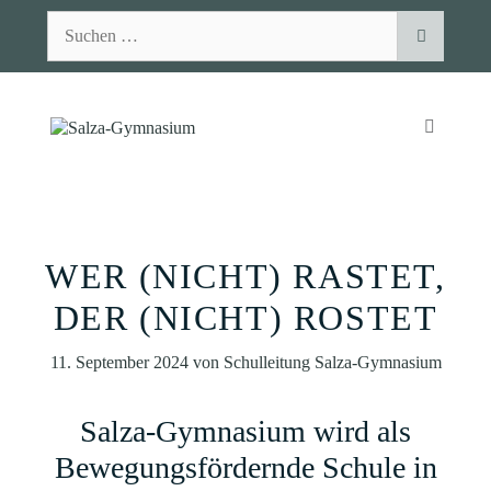
Zum
Suchen
Inhalt
nach:
springen
MENÜ
WER (NICHT) RASTET,
DER (NICHT) ROSTET
11. September 2024
von
Schulleitung Salza-Gymnasium
Salza-Gymnasium wird als
Bewegungsfördernde Schule in