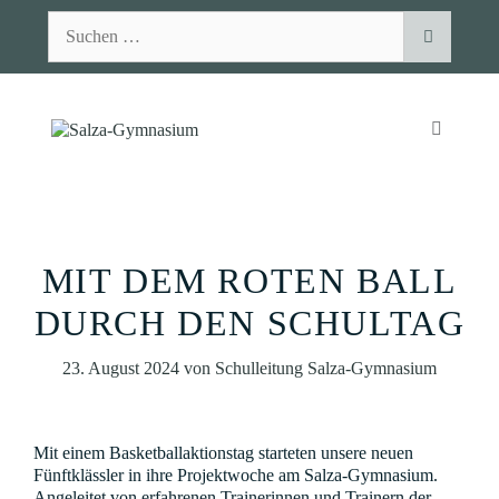
Zum
Suchen
Inhalt
nach:
springen
MENÜ
MIT DEM ROTEN BALL
DURCH DEN SCHULTAG
23. August 2024
von
Schulleitung Salza-Gymnasium
Mit einem Basketballaktionstag starteten unsere neuen
Fünftklässler in ihre Projektwoche am Salza-Gymnasium.
Angeleitet von erfahrenen Trainerinnen und Trainern der