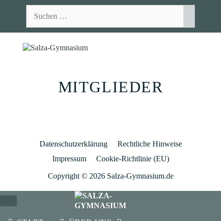
Zum
Suchen
Inhalt
nach:
springen
MEN
MITGLIEDER
Datenschutzerklärung
Rechtliche Hinweise
Impressum
Cookie-Richtlinie (EU)
Copyright © 2026 Salza-Gymnasium.de
SCHLIESSEN