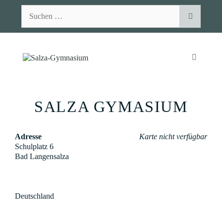
Zum
Suchen
Inhalt
nach:
springen
MENÜ
SALZA GYMASIUM
Adresse
Karte nicht verfügbar
Schulplatz 6
Bad Langensalza
Deutschland