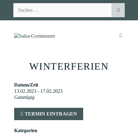
Zum
Suchen
Inhalt
nach:
springen
MENÜ
WINTERFERIEN
Datum/Zeit
13.02.2023 - 17.02.2023
Ganztägig
TERMIN EINTRAGEN
Kategorien