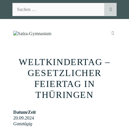
Zum
Suchen
Inhalt
nach:
springen
MENÜ
WELTKINDERTAG –
GESETZLICHER
FEIERTAG IN
THÜRINGEN
Datum/Zeit
20.09.2024
Ganztägig