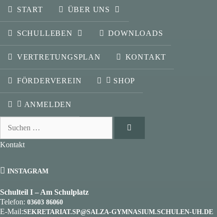
START
ÜBER UNS
SCHULLEBEN
DOWNLOADS
VERTRETUNGSPLAN
KONTAKT
FÖRDERVEREIN
SHOP
ANMELDEN
Suchen
nach:
Kontakt
INSTAGRAM
Schulteil I – Am Schulplatz
Telefon:
03603 86060
E-Mail:
SEKRETARIAT.SP@SALZA-GYMNASIUM.SCHULEN-UH.DE