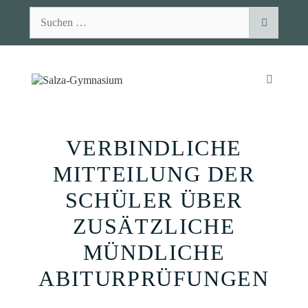
Zum
Suchen
Inhalt
nach:
springen
MENÜ
VERBINDLICHE
MITTEILUNG DER
SCHÜLER ÜBER
ZUSÄTZLICHE
MÜNDLICHE
ABITURPRÜFUNGEN