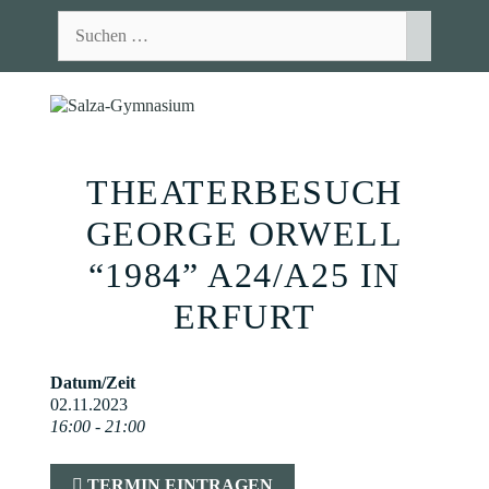
Zum
Suchen
Inhalt
nach:
springen
MEN
THEATERBESUCH
GEORGE ORWELL
“1984” A24/A25 IN
ERFURT
Datum/Zeit
02.11.2023
16:00 - 21:00
TERMIN EINTRAGEN