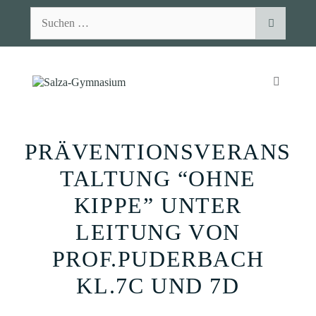
Zum
Suchen
Inhalt
nach:
springen
MENÜ
PRÄVENTIONSVERANS
TALTUNG “OHNE
KIPPE” UNTER
LEITUNG VON
PROF.PUDERBACH
KL.7C UND 7D