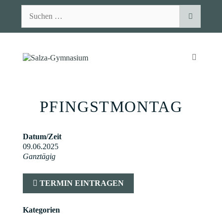
Zum
Suchen
Inhalt
nach:
springen
MENÜ
PFINGSTMONTAG
Datum/Zeit
09.06.2025
Ganztägig
TERMIN EINTRAGEN
Kategorien