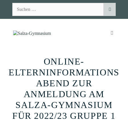
Zum
Suchen
Inhalt
nach:
springen
MENÜ
ONLINE-
ELTERNINFORMATIONS
ABEND ZUR
ANMELDUNG AM
SALZA-GYMNASIUM
FÜR 2022/23 GRUPPE 1