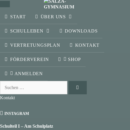
SCHLIESSEN
START
ÜBER UNS
SCHULLEBEN
DOWNLOADS
VERTRETUNGSPLAN
KONTAKT
FÖRDERVEREIN
SHOP
ANMELDEN
Suchen
nach:
Kontakt
INSTAGRAM
Schulteil I – Am Schulplatz