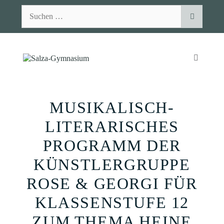
Zum
Suchen
Inhalt
nach:
springen
MENÜ
MUSIKALISCH-
LITERARISCHES
PROGRAMM DER
KÜNSTLERGRUPPE
ROSE & GEORGI FÜR
KLASSENSTUFE 12
ZUM THEMA HEINE