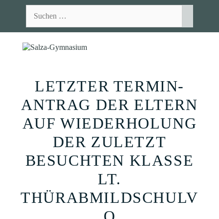
Zum
Suchen
Inhalt
nach:
springen
MEN
LETZTER TERMIN-
ANTRAG DER ELTERN
AUF WIEDERHOLUNG
DER ZULETZT
BESUCHTEN KLASSE
LT.
THÜRABMILDSCHULV
O