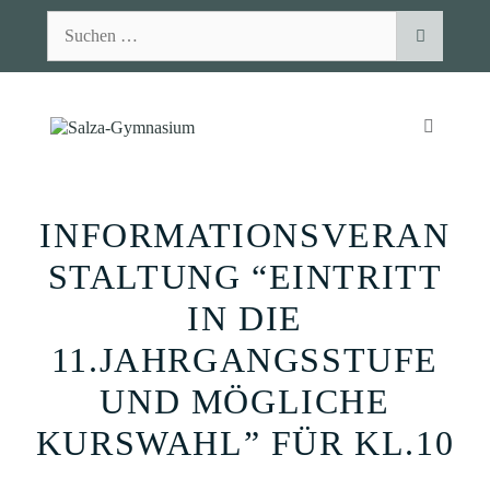
Zum
Suchen
Inhalt
nach:
springen
MENÜ
INFORMATIONSVERAN
STALTUNG “EINTRITT
IN DIE
11.JAHRGANGSSTUFE
UND MÖGLICHE
KURSWAHL” FÜR KL.10