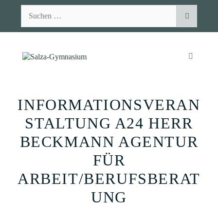
Zum
Suchen
Inhalt
nach:
springen
MENÜ
INFORMATIONSVERAN
STALTUNG A24 HERR
BECKMANN AGENTUR
FÜR
ARBEIT/BERUFSBERAT
UNG