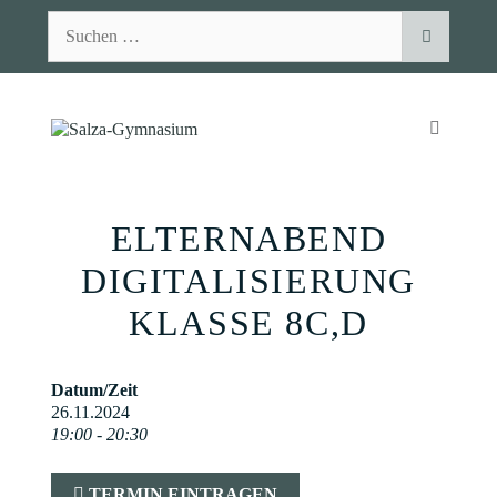
Zum
Suchen
Inhalt
nach:
springen
MENÜ
ELTERNABEND
DIGITALISIERUNG
KLASSE 8C,D
Datum/Zeit
26.11.2024
19:00 - 20:30
TERMIN EINTRAGEN