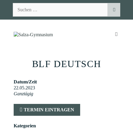
Zum
Suchen
Inhalt
nach:
springen
MENÜ
BLF DEUTSCH
Datum/Zeit
22.05.2023
Ganztägig
TERMIN EINTRAGEN
Kategorien