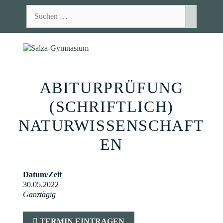
Zum
Suchen
Inhalt
nach:
springen
MEN
ABITURPRÜFUNG
(SCHRIFTLICH)
NATURWISSENSCHAFT
EN
Datum/Zeit
30.05.2022
Ganztägig
TERMIN EINTRAGEN