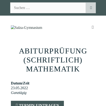
Zum
Suchen
Inhalt
nach:
springen
MENÜ
ABITURPRÜFUNG
(SCHRIFTLICH)
MATHEMATIK
Datum/Zeit
23.05.2022
Ganztägig
TERMIN EINTRAGEN