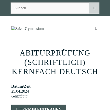
Zum
Suchen
Inhalt
nach:
springen
MENÜ
ABITURPRÜFUNG
(SCHRIFTLICH)
KERNFACH DEUTSCH
Datum/Zeit
25.04.2024
Ganztägig
TERMIN EINTRAGEN