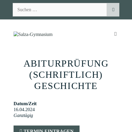
Zum
Suchen
Inhalt
nach:
springen
MENÜ
ABITURPRÜFUNG
(SCHRIFTLICH)
GESCHICHTE
Datum/Zeit
16.04.2024
Ganztägig
TERMIN EINTRAGEN